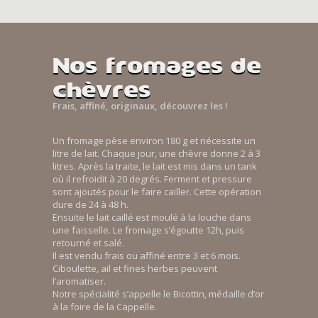
Nos fromages de
chèvres
Frais, affiné, originaux, découvrez les !
Un fromage pèse environ 180 g et nécessite un
litre de lait. Chaque jour, une chèvre donne 2 à 3
litres. Après la traite, le lait est mis dans un tank
où il refroidit à 20 degrés. Ferment et pressure
sont ajoutés pour le faire cailler. Cette opération
dure de 24 à 48 h.
Ensuite le lait caillé est moulé à la louche dans
une faisselle. Le fromage s’égoutte 12h, puis
retourné et salé.
Il est vendu frais ou affiné entre 3 et 6 mois.
Ciboulette, ail et fines herbes peuvent
l’aromatiser.
Notre spécialité s’appelle le Bicottin, médaille d’or
à la foire de la Cappelle.