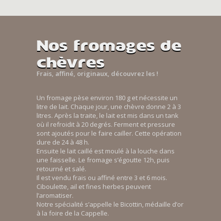
Nos fromages de
chèvres
Frais, affiné, originaux, découvrez les !
Un fromage pèse environ 180 g et nécessite un
litre de lait. Chaque jour, une chèvre donne 2 à 3
litres. Après la traite, le lait est mis dans un tank
où il refroidit à 20 degrés. Ferment et pressure
sont ajoutés pour le faire cailler. Cette opération
dure de 24 à 48 h.
Ensuite le lait caillé est moulé à la louche dans
une faisselle. Le fromage s’égoutte 12h, puis
retourné et salé.
Il est vendu frais ou affiné entre 3 et 6 mois.
Ciboulette, ail et fines herbes peuvent
l’aromatiser.
Notre spécialité s’appelle le Bicottin, médaille d’or
à la foire de la Cappelle.