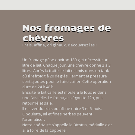
Nos fromages de
chèvres
Frais, affiné, originaux, découvrez les !
Un fromage pèse environ 180 g et nécessite un
litre de lait. Chaque jour, une chèvre donne 2 à 3
litres. Après la traite, le lait est mis dans un tank
où il refroidit à 20 degrés. Ferment et pressure
sont ajoutés pour le faire cailler. Cette opération
dure de 24 à 48 h.
Ensuite le lait caillé est moulé à la louche dans
une faisselle. Le fromage s’égoutte 12h, puis
retourné et salé.
Il est vendu frais ou affiné entre 3 et 6 mois.
Ciboulette, ail et fines herbes peuvent
l’aromatiser.
Notre spécialité s’appelle le Bicottin, médaille d’or
à la foire de la Cappelle.