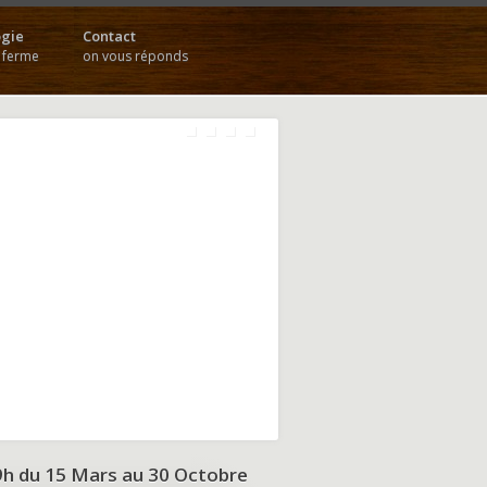
gie
Contact
a ferme
on vous réponds
9h du
15 Mars au 30 Octobre