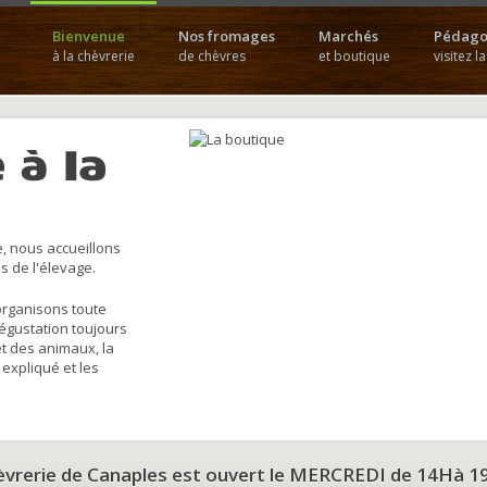
Bienvenue
Nos fromages
Marchés
Pédago
à la chèvrerie
de chèvres
et boutique
visitez l
 à la
, nous accueillons
s de l'élevage.
organisons toute
dégustation toujours
et des animaux, la
 expliqué et les
hèvrerie de Canaples est ouvert le MERCREDI de 14Hà 1