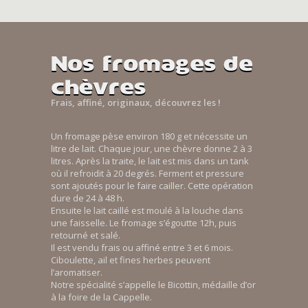
Nos fromages de
chèvres
Frais, affiné, originaux, découvrez les !
Un fromage pèse environ 180 g et nécessite un
litre de lait. Chaque jour, une chèvre donne 2 à 3
litres. Après la traite, le lait est mis dans un tank
où il refroidit à 20 degrés. Ferment et pressure
sont ajoutés pour le faire cailler. Cette opération
dure de 24 à 48 h.
Ensuite le lait caillé est moulé à la louche dans
une faisselle. Le fromage s’égoutte 12h, puis
retourné et salé.
Il est vendu frais ou affiné entre 3 et 6 mois.
Ciboulette, ail et fines herbes peuvent
l’aromatiser.
Notre spécialité s’appelle le Bicottin, médaille d’or
à la foire de la Cappelle.