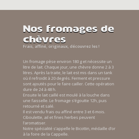
Nos fromages de
chèvres
Frais, affiné, originaux, découvrez les !
Un fromage pèse environ 180 g et nécessite un
litre de lait. Chaque jour, une chèvre donne 2 à 3
litres. Après la traite, le lait est mis dans un tank
où il refroidit à 20 degrés. Ferment et pressure
sont ajoutés pour le faire cailler. Cette opération
dure de 24 à 48 h.
Ensuite le lait caillé est moulé à la louche dans
une faisselle. Le fromage s’égoutte 12h, puis
retourné et salé.
Il est vendu frais ou affiné entre 3 et 6 mois.
Ciboulette, ail et fines herbes peuvent
l’aromatiser.
Notre spécialité s’appelle le Bicottin, médaille d’or
à la foire de la Cappelle.