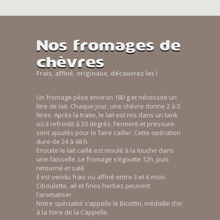
Nos fromages de
chèvres
Frais, affiné, originaux, découvrez les !
Un fromage pèse environ 180 g et nécessite un
litre de lait. Chaque jour, une chèvre donne 2 à 3
litres. Après la traite, le lait est mis dans un tank
où il refroidit à 20 degrés. Ferment et pressure
sont ajoutés pour le faire cailler. Cette opération
dure de 24 à 48 h.
Ensuite le lait caillé est moulé à la louche dans
une faisselle. Le fromage s’égoutte 12h, puis
retourné et salé.
Il est vendu frais ou affiné entre 3 et 6 mois.
Ciboulette, ail et fines herbes peuvent
l’aromatiser.
Notre spécialité s’appelle le Bicottin, médaille d’or
à la foire de la Cappelle.