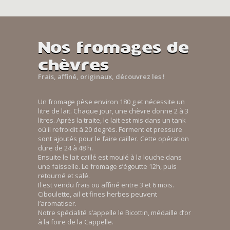
Nos fromages de
chèvres
Frais, affiné, originaux, découvrez les !
Un fromage pèse environ 180 g et nécessite un
litre de lait. Chaque jour, une chèvre donne 2 à 3
litres. Après la traite, le lait est mis dans un tank
où il refroidit à 20 degrés. Ferment et pressure
sont ajoutés pour le faire cailler. Cette opération
dure de 24 à 48 h.
Ensuite le lait caillé est moulé à la louche dans
une faisselle. Le fromage s’égoutte 12h, puis
retourné et salé.
Il est vendu frais ou affiné entre 3 et 6 mois.
Ciboulette, ail et fines herbes peuvent
l’aromatiser.
Notre spécialité s’appelle le Bicottin, médaille d’or
à la foire de la Cappelle.