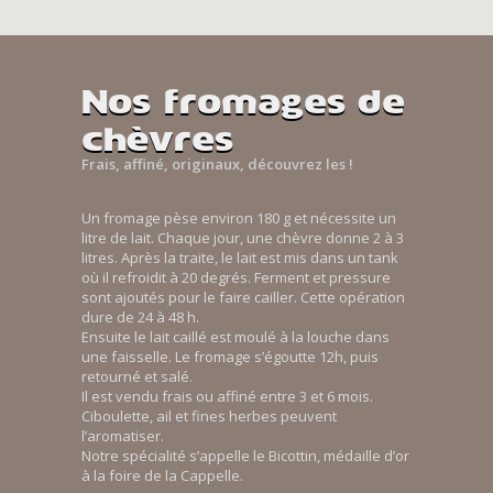
Nos fromages de
chèvres
Frais, affiné, originaux, découvrez les !
Un fromage pèse environ 180 g et nécessite un
litre de lait. Chaque jour, une chèvre donne 2 à 3
litres. Après la traite, le lait est mis dans un tank
où il refroidit à 20 degrés. Ferment et pressure
sont ajoutés pour le faire cailler. Cette opération
dure de 24 à 48 h.
Ensuite le lait caillé est moulé à la louche dans
une faisselle. Le fromage s’égoutte 12h, puis
retourné et salé.
Il est vendu frais ou affiné entre 3 et 6 mois.
Ciboulette, ail et fines herbes peuvent
l’aromatiser.
Notre spécialité s’appelle le Bicottin, médaille d’or
à la foire de la Cappelle.