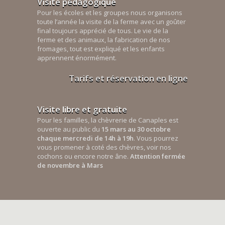
Visite pédagogique
Pour les écoles et les groupes nous organisons
toute l’année la visite de la ferme avec un goûter
final toujours apprécié de tous. Le vie de la
ferme et des animaux, la fabrication de nos
fromages, tout est expliqué et les enfants
apprennent énormément.
Tarifs et réservation en ligne
Visite libre et gratuite
Pour les familles, la chèvrerie de Canaples est
ouverte au public du
15 mars au 30 octobre
chaque mercredi de 14h à 19h
. Vous pourrez
vous promener à coté des chèvres, voir nos
cochons ou encore notre âne.
Attention fermée
de novembre à Mars