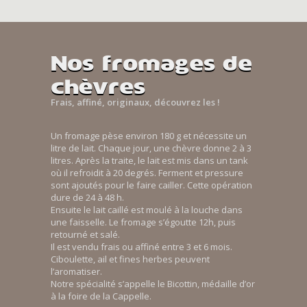
Nos fromages de
chèvres
Frais, affiné, originaux, découvrez les !
Un fromage pèse environ 180 g et nécessite un
litre de lait. Chaque jour, une chèvre donne 2 à 3
litres. Après la traite, le lait est mis dans un tank
où il refroidit à 20 degrés. Ferment et pressure
sont ajoutés pour le faire cailler. Cette opération
dure de 24 à 48 h.
Ensuite le lait caillé est moulé à la louche dans
une faisselle. Le fromage s’égoutte 12h, puis
retourné et salé.
Il est vendu frais ou affiné entre 3 et 6 mois.
Ciboulette, ail et fines herbes peuvent
l’aromatiser.
Notre spécialité s’appelle le Bicottin, médaille d’or
à la foire de la Cappelle.