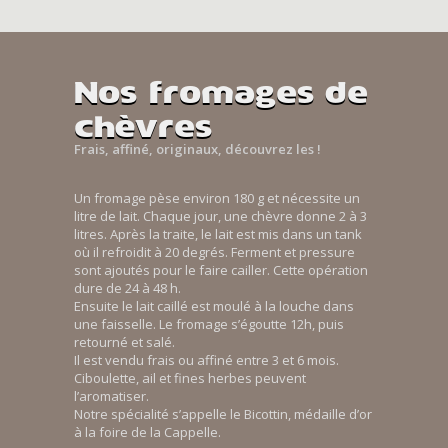
Nos fromages de
chèvres
Frais, affiné, originaux, découvrez les !
Un fromage pèse environ 180 g et nécessite un
litre de lait. Chaque jour, une chèvre donne 2 à 3
litres. Après la traite, le lait est mis dans un tank
où il refroidit à 20 degrés. Ferment et pressure
sont ajoutés pour le faire cailler. Cette opération
dure de 24 à 48 h.
Ensuite le lait caillé est moulé à la louche dans
une faisselle. Le fromage s’égoutte 12h, puis
retourné et salé.
Il est vendu frais ou affiné entre 3 et 6 mois.
Ciboulette, ail et fines herbes peuvent
l’aromatiser.
Notre spécialité s’appelle le Bicottin, médaille d’or
à la foire de la Cappelle.