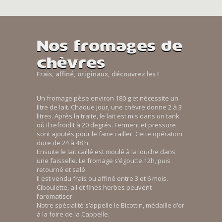
Nos fromages de
chèvres
Frais, affiné, originaux, découvrez les !
Un fromage pèse environ 180 g et nécessite un
litre de lait. Chaque jour, une chèvre donne 2 à 3
litres. Après la traite, le lait est mis dans un tank
où il refroidit à 20 degrés. Ferment et pressure
sont ajoutés pour le faire cailler. Cette opération
dure de 24 à 48 h.
Ensuite le lait caillé est moulé à la louche dans
une faisselle. Le fromage s’égoutte 12h, puis
retourné et salé.
Il est vendu frais ou affiné entre 3 et 6 mois.
Ciboulette, ail et fines herbes peuvent
l’aromatiser.
Notre spécialité s’appelle le Bicottin, médaille d’or
à la foire de la Cappelle.