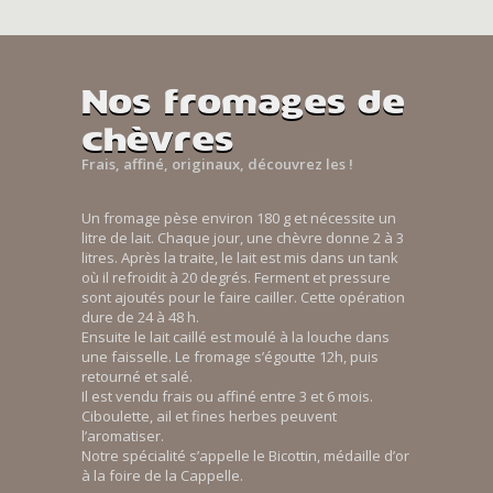
Nos fromages de
chèvres
Frais, affiné, originaux, découvrez les !
Un fromage pèse environ 180 g et nécessite un
litre de lait. Chaque jour, une chèvre donne 2 à 3
litres. Après la traite, le lait est mis dans un tank
où il refroidit à 20 degrés. Ferment et pressure
sont ajoutés pour le faire cailler. Cette opération
dure de 24 à 48 h.
Ensuite le lait caillé est moulé à la louche dans
une faisselle. Le fromage s’égoutte 12h, puis
retourné et salé.
Il est vendu frais ou affiné entre 3 et 6 mois.
Ciboulette, ail et fines herbes peuvent
l’aromatiser.
Notre spécialité s’appelle le Bicottin, médaille d’or
à la foire de la Cappelle.