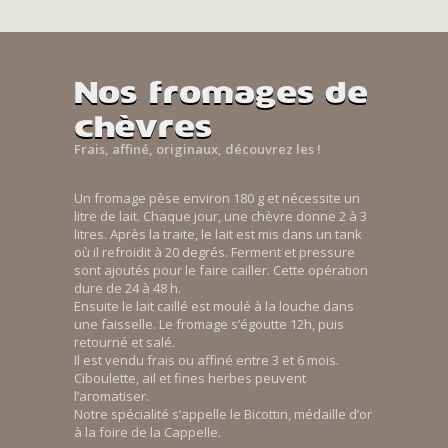
Nos fromages de
chèvres
Frais, affiné, originaux, découvrez les !
Un fromage pèse environ 180 g et nécessite un
litre de lait. Chaque jour, une chèvre donne 2 à 3
litres. Après la traite, le lait est mis dans un tank
où il refroidit à 20 degrés. Ferment et pressure
sont ajoutés pour le faire cailler. Cette opération
dure de 24 à 48 h.
Ensuite le lait caillé est moulé à la louche dans
une faisselle. Le fromage s’égoutte 12h, puis
retourné et salé.
Il est vendu frais ou affiné entre 3 et 6 mois.
Ciboulette, ail et fines herbes peuvent
l’aromatiser.
Notre spécialité s’appelle le Bicottin, médaille d’or
à la foire de la Cappelle.