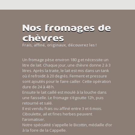
Nos fromages de
chèvres
Frais, affiné, originaux, découvrez les !
Un fromage pèse environ 180 g et nécessite un
litre de lait. Chaque jour, une chèvre donne 2 à 3
litres. Après la traite, le lait est mis dans un tank
où il refroidit à 20 degrés. Ferment et pressure
sont ajoutés pour le faire cailler. Cette opération
dure de 24 à 48 h.
Ensuite le lait caillé est moulé à la louche dans
une faisselle. Le fromage s’égoutte 12h, puis
retourné et salé.
Il est vendu frais ou affiné entre 3 et 6 mois.
Ciboulette, ail et fines herbes peuvent
l’aromatiser.
Notre spécialité s’appelle le Bicottin, médaille d’or
à la foire de la Cappelle.