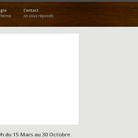
gie
Contact
a ferme
on vous réponds
9h du
15 Mars au 30 Octobre