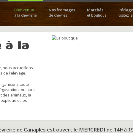
Bienvenue
Nos fromages
Marchés
Pédago
à la chèvrerie
de chèvres
et boutique
visitez l
 à la
, nous accueillons
s de l'élevage.
organisons toute
dégustation toujours
et des animaux, la
 expliqué et les
hèvrerie de Canaples est ouvert le MERCREDI de 14Hà 1