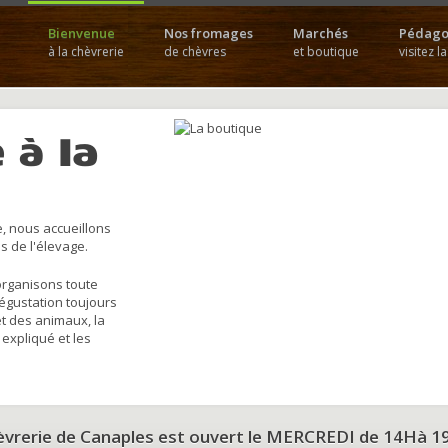
Bienvenue
Nos fromages
Marchés
Pédago
à la chèvrerie
de chèvres
et boutique
visitez l
 à la
, nous accueillons
s de l'élevage.
organisons toute
dégustation toujours
et des animaux, la
 expliqué et les
hèvrerie de Canaples est ouvert le MERCREDI de 14Hà 1