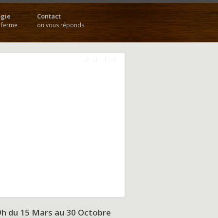
gie
Contact
a ferme
on vous réponds
9h du
15 Mars au 30 Octobre