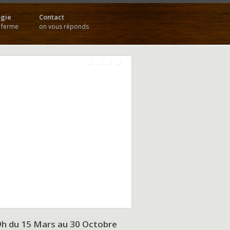
gie
Contact
a ferme
on vous réponds
9h du
15 Mars au 30 Octobre