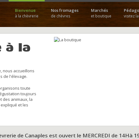
Bienvenue
Nos fromages
Marchés
Pédago
à la chèvrerie
de chèvres
et boutique
visitez l
 à la
, nous accueillons
s de l'élevage.
organisons toute
dégustation toujours
et des animaux, la
 expliqué et les
hèvrerie de Canaples est ouvert le MERCREDI de 14Hà 1