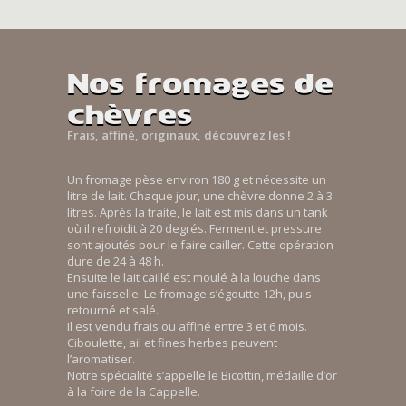
Nos fromages de
chèvres
Frais, affiné, originaux, découvrez les !
Un fromage pèse environ 180 g et nécessite un
litre de lait. Chaque jour, une chèvre donne 2 à 3
litres. Après la traite, le lait est mis dans un tank
où il refroidit à 20 degrés. Ferment et pressure
sont ajoutés pour le faire cailler. Cette opération
dure de 24 à 48 h.
Ensuite le lait caillé est moulé à la louche dans
une faisselle. Le fromage s’égoutte 12h, puis
retourné et salé.
Il est vendu frais ou affiné entre 3 et 6 mois.
Ciboulette, ail et fines herbes peuvent
l’aromatiser.
Notre spécialité s’appelle le Bicottin, médaille d’or
à la foire de la Cappelle.