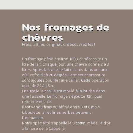
Nos fromages de
chèvres
Frais, affiné, originaux, découvrez les !
Un fromage pèse environ 180 g et nécessite un
litre de lait. Chaque jour, une chèvre donne 2 à 3
litres. Après la traite, le lait est mis dans un tank
où il refroidit à 20 degrés. Ferment et pressure
sont ajoutés pour le faire cailler. Cette opération
dure de 24 à 48 h.
Ensuite le lait caillé est moulé à la louche dans
une faisselle. Le fromage s’égoutte 12h, puis
retourné et salé.
Il est vendu frais ou affiné entre 3 et 6 mois.
Ciboulette, ail et fines herbes peuvent
l’aromatiser.
Notre spécialité s’appelle le Bicottin, médaille d’or
à la foire de la Cappelle.