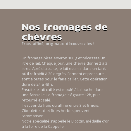
Nos fromages de
chèvres
Frais, affiné, originaux, découvrez les !
Un fromage pèse environ 180 g et nécessite un
litre de lait. Chaque jour, une chèvre donne 2 à 3
litres. Après la traite, le lait est mis dans un tank
où il refroidit à 20 degrés. Ferment et pressure
sont ajoutés pour le faire cailler. Cette opération
dure de 24 à 48 h.
Ensuite le lait caillé est moulé à la louche dans
une faisselle. Le fromage s’égoutte 12h, puis
retourné et salé.
Il est vendu frais ou affiné entre 3 et 6 mois.
Ciboulette, ail et fines herbes peuvent
l’aromatiser.
Notre spécialité s’appelle le Bicottin, médaille d’or
à la foire de la Cappelle.