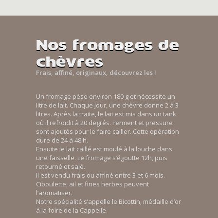
Nos fromages de
chèvres
Frais, affiné, originaux, découvrez les !
Un fromage pèse environ 180 g et nécessite un
litre de lait. Chaque jour, une chèvre donne 2 à 3
litres. Après la traite, le lait est mis dans un tank
où il refroidit à 20 degrés. Ferment et pressure
sont ajoutés pour le faire cailler. Cette opération
dure de 24 à 48 h.
Ensuite le lait caillé est moulé à la louche dans
une faisselle. Le fromage s’égoutte 12h, puis
retourné et salé.
Il est vendu frais ou affiné entre 3 et 6 mois.
Ciboulette, ail et fines herbes peuvent
l’aromatiser.
Notre spécialité s’appelle le Bicottin, médaille d’or
à la foire de la Cappelle.