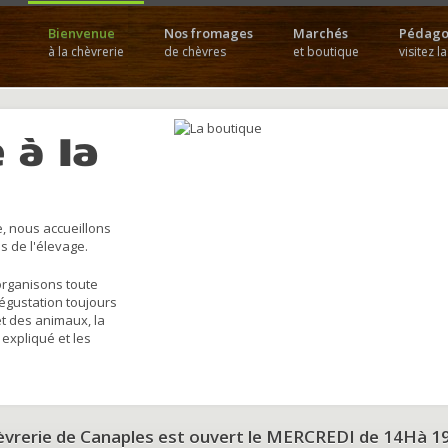
Bienvenue
Nos fromages
Marchés
Pédago
à la chèvrerie
de chèvres
et boutique
visitez l
 à la
, nous accueillons
s de l'élevage.
organisons toute
dégustation toujours
et des animaux, la
 expliqué et les
hèvrerie de Canaples est ouvert le MERCREDI de 14Hà 1