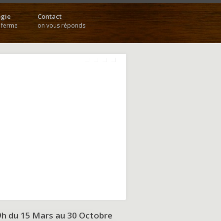
gie
Contact
a ferme
on vous réponds
9h du
15 Mars au 30 Octobre