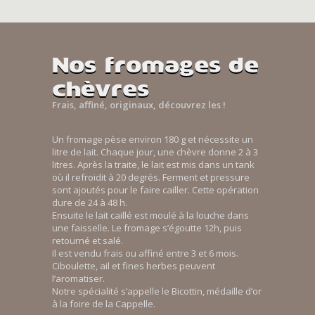
Nos fromages de
chèvres
Frais, affiné, originaux, découvrez les !
Un fromage pèse environ 180 g et nécessite un
litre de lait. Chaque jour, une chèvre donne 2 à 3
litres. Après la traite, le lait est mis dans un tank
où il refroidit à 20 degrés. Ferment et pressure
sont ajoutés pour le faire cailler. Cette opération
dure de 24 à 48 h.
Ensuite le lait caillé est moulé à la louche dans
une faisselle. Le fromage s’égoutte 12h, puis
retourné et salé.
Il est vendu frais ou affiné entre 3 et 6 mois.
Ciboulette, ail et fines herbes peuvent
l’aromatiser.
Notre spécialité s’appelle le Bicottin, médaille d’or
à la foire de la Cappelle.