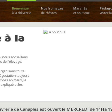
Bienvenue
Nos fromages
Marchés
Pédago
à la chèvrerie
de chèvres
et boutique
visitez l
 à la
, nous accueillons
s de l'élevage.
organisons toute
dégustation toujours
et des animaux, la
 expliqué et les
hèvrerie de Canaples est ouvert le MERCREDI de 14Hà 1