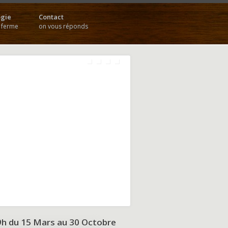
gie
Contact
a ferme
on vous réponds
9h du
15 Mars au 30 Octobre