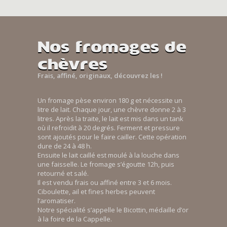
Nos fromages de
chèvres
Frais, affiné, originaux, découvrez les !
Un fromage pèse environ 180 g et nécessite un
litre de lait. Chaque jour, une chèvre donne 2 à 3
litres. Après la traite, le lait est mis dans un tank
où il refroidit à 20 degrés. Ferment et pressure
sont ajoutés pour le faire cailler. Cette opération
dure de 24 à 48 h.
Ensuite le lait caillé est moulé à la louche dans
une faisselle. Le fromage s’égoutte 12h, puis
retourné et salé.
Il est vendu frais ou affiné entre 3 et 6 mois.
Ciboulette, ail et fines herbes peuvent
l’aromatiser.
Notre spécialité s’appelle le Bicottin, médaille d’or
à la foire de la Cappelle.