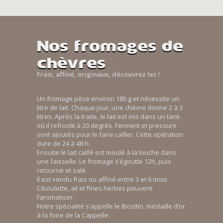
Nos fromages de
chèvres
Frais, affiné, originaux, découvrez les !
Un fromage pèse environ 180 g et nécessite un
litre de lait. Chaque jour, une chèvre donne 2 à 3
litres. Après la traite, le lait est mis dans un tank
où il refroidit à 20 degrés. Ferment et pressure
sont ajoutés pour le faire cailler. Cette opération
dure de 24 à 48 h.
Ensuite le lait caillé est moulé à la louche dans
une faisselle. Le fromage s’égoutte 12h, puis
retourné et salé.
Il est vendu frais ou affiné entre 3 et 6 mois.
Ciboulette, ail et fines herbes peuvent
l’aromatiser.
Notre spécialité s’appelle le Bicottin, médaille d’or
à la foire de la Cappelle.