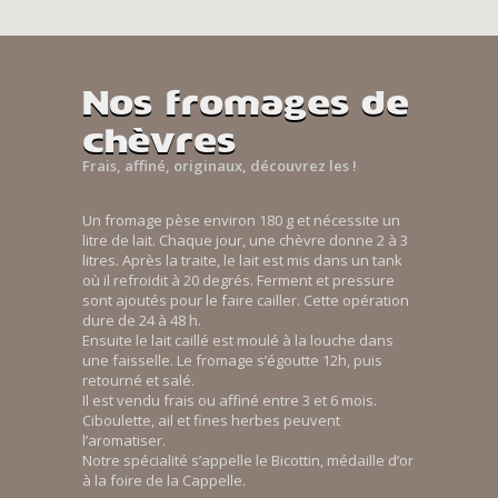
Nos fromages de
chèvres
Frais, affiné, originaux, découvrez les !
Un fromage pèse environ 180 g et nécessite un
litre de lait. Chaque jour, une chèvre donne 2 à 3
litres. Après la traite, le lait est mis dans un tank
où il refroidit à 20 degrés. Ferment et pressure
sont ajoutés pour le faire cailler. Cette opération
dure de 24 à 48 h.
Ensuite le lait caillé est moulé à la louche dans
une faisselle. Le fromage s’égoutte 12h, puis
retourné et salé.
Il est vendu frais ou affiné entre 3 et 6 mois.
Ciboulette, ail et fines herbes peuvent
l’aromatiser.
Notre spécialité s’appelle le Bicottin, médaille d’or
à la foire de la Cappelle.