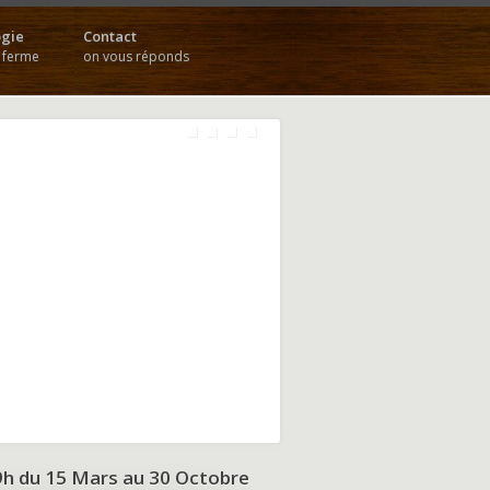
gie
Contact
a ferme
on vous réponds
9h du
15 Mars au 30 Octobre