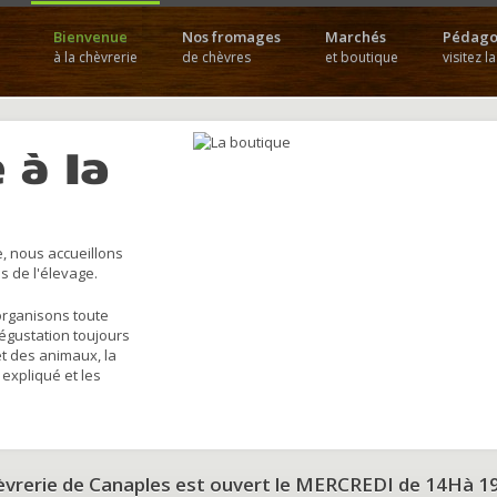
Bienvenue
Nos fromages
Marchés
Pédago
à la chèvrerie
de chèvres
et boutique
visitez l
 à la
, nous accueillons
s de l'élevage.
organisons toute
dégustation toujours
et des animaux, la
 expliqué et les
hèvrerie de Canaples est ouvert le MERCREDI de 14Hà 1