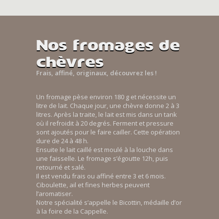
Nos fromages de
chèvres
Frais, affiné, originaux, découvrez les !
Un fromage pèse environ 180 g et nécessite un
litre de lait. Chaque jour, une chèvre donne 2 à 3
litres. Après la traite, le lait est mis dans un tank
où il refroidit à 20 degrés. Ferment et pressure
sont ajoutés pour le faire cailler. Cette opération
dure de 24 à 48 h.
Ensuite le lait caillé est moulé à la louche dans
une faisselle. Le fromage s’égoutte 12h, puis
retourné et salé.
Il est vendu frais ou affiné entre 3 et 6 mois.
Ciboulette, ail et fines herbes peuvent
l’aromatiser.
Notre spécialité s’appelle le Bicottin, médaille d’or
à la foire de la Cappelle.