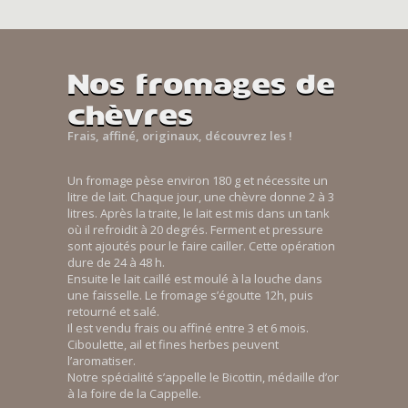
Nos fromages de
chèvres
Frais, affiné, originaux, découvrez les !
Un fromage pèse environ 180 g et nécessite un
litre de lait. Chaque jour, une chèvre donne 2 à 3
litres. Après la traite, le lait est mis dans un tank
où il refroidit à 20 degrés. Ferment et pressure
sont ajoutés pour le faire cailler. Cette opération
dure de 24 à 48 h.
Ensuite le lait caillé est moulé à la louche dans
une faisselle. Le fromage s’égoutte 12h, puis
retourné et salé.
Il est vendu frais ou affiné entre 3 et 6 mois.
Ciboulette, ail et fines herbes peuvent
l’aromatiser.
Notre spécialité s’appelle le Bicottin, médaille d’or
à la foire de la Cappelle.