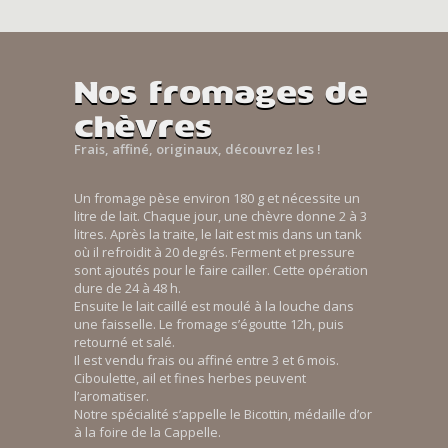
Nos fromages de
chèvres
Frais, affiné, originaux, découvrez les !
Un fromage pèse environ 180 g et nécessite un
litre de lait. Chaque jour, une chèvre donne 2 à 3
litres. Après la traite, le lait est mis dans un tank
où il refroidit à 20 degrés. Ferment et pressure
sont ajoutés pour le faire cailler. Cette opération
dure de 24 à 48 h.
Ensuite le lait caillé est moulé à la louche dans
une faisselle. Le fromage s’égoutte 12h, puis
retourné et salé.
Il est vendu frais ou affiné entre 3 et 6 mois.
Ciboulette, ail et fines herbes peuvent
l’aromatiser.
Notre spécialité s’appelle le Bicottin, médaille d’or
à la foire de la Cappelle.