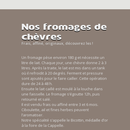
Nos fromages de
chèvres
Frais, affiné, originaux, découvrez les !
Un fromage pèse environ 180 g et nécessite un
litre de lait. Chaque jour, une chèvre donne 2 à 3
litres. Après la traite, le lait est mis dans un tank
où il refroidit à 20 degrés. Ferment et pressure
sont ajoutés pour le faire cailler. Cette opération
dure de 24 à 48 h.
Ensuite le lait caillé est moulé à la louche dans
une faisselle. Le fromage s’égoutte 12h, puis
retourné et salé.
Il est vendu frais ou affiné entre 3 et 6 mois.
Ciboulette, ail et fines herbes peuvent
l’aromatiser.
Notre spécialité s’appelle le Bicottin, médaille d’or
à la foire de la Cappelle.