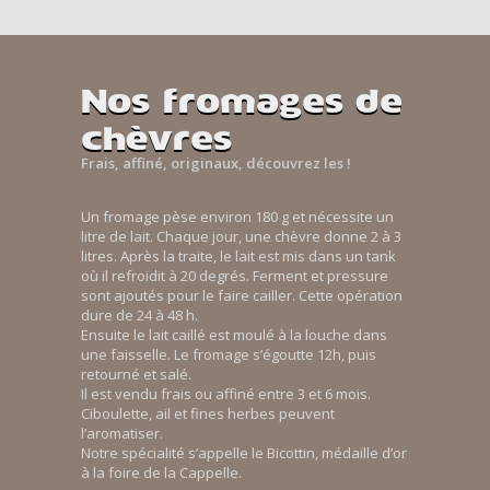
Nos fromages de
chèvres
Frais, affiné, originaux, découvrez les !
Un fromage pèse environ 180 g et nécessite un
litre de lait. Chaque jour, une chèvre donne 2 à 3
litres. Après la traite, le lait est mis dans un tank
où il refroidit à 20 degrés. Ferment et pressure
sont ajoutés pour le faire cailler. Cette opération
dure de 24 à 48 h.
Ensuite le lait caillé est moulé à la louche dans
une faisselle. Le fromage s’égoutte 12h, puis
retourné et salé.
Il est vendu frais ou affiné entre 3 et 6 mois.
Ciboulette, ail et fines herbes peuvent
l’aromatiser.
Notre spécialité s’appelle le Bicottin, médaille d’or
à la foire de la Cappelle.