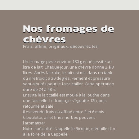
Nos fromages de
chèvres
Frais, affiné, originaux, découvrez les !
Un fromage pèse environ 180 g et nécessite un
litre de lait. Chaque jour, une chèvre donne 2 à 3
litres. Après la traite, le lait est mis dans un tank
où il refroidit à 20 degrés. Ferment et pressure
sont ajoutés pour le faire cailler. Cette opération
dure de 24 à 48 h.
Ensuite le lait caillé est moulé à la louche dans
une faisselle. Le fromage s’égoutte 12h, puis
retourné et salé.
Il est vendu frais ou affiné entre 3 et 6 mois.
Ciboulette, ail et fines herbes peuvent
l’aromatiser.
Notre spécialité s’appelle le Bicottin, médaille d’or
à la foire de la Cappelle.