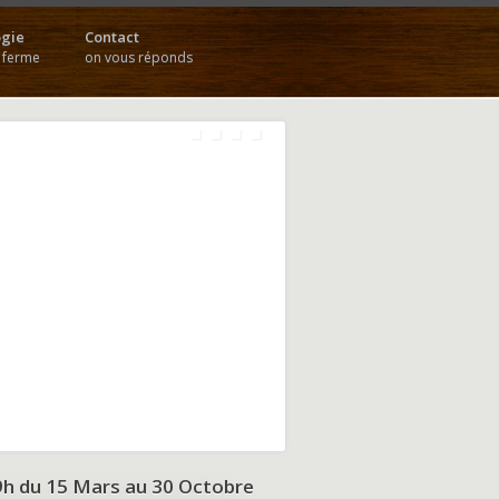
gie
Contact
a ferme
on vous réponds
9h du
15 Mars au 30 Octobre