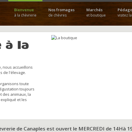
Bienvenue
Nos fromages
Marchés
Pédago
à la chèvrerie
de chèvres
et boutique
visitez l
 à la
, nous accueillons
s de l'élevage.
organisons toute
dégustation toujours
et des animaux, la
 expliqué et les
hèvrerie de Canaples est ouvert le MERCREDI de 14Hà 1