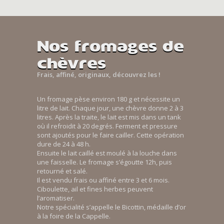
Nos fromages de
chèvres
Frais, affiné, originaux, découvrez les !
Un fromage pèse environ 180 g et nécessite un
litre de lait. Chaque jour, une chèvre donne 2 à 3
litres. Après la traite, le lait est mis dans un tank
où il refroidit à 20 degrés. Ferment et pressure
sont ajoutés pour le faire cailler. Cette opération
dure de 24 à 48 h.
Ensuite le lait caillé est moulé à la louche dans
une faisselle. Le fromage s’égoutte 12h, puis
retourné et salé.
Il est vendu frais ou affiné entre 3 et 6 mois.
Ciboulette, ail et fines herbes peuvent
l’aromatiser.
Notre spécialité s’appelle le Bicottin, médaille d’or
à la foire de la Cappelle.