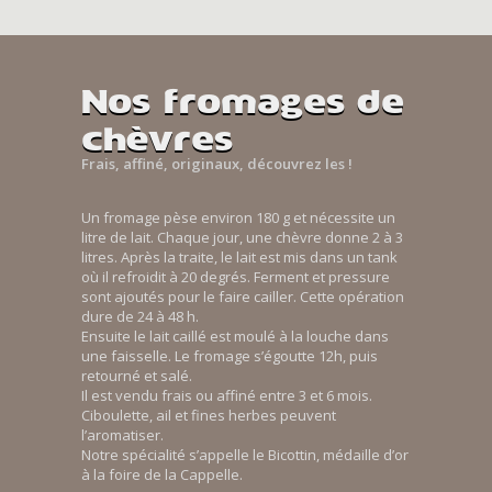
Nos fromages de
chèvres
Frais, affiné, originaux, découvrez les !
Un fromage pèse environ 180 g et nécessite un
litre de lait. Chaque jour, une chèvre donne 2 à 3
litres. Après la traite, le lait est mis dans un tank
où il refroidit à 20 degrés. Ferment et pressure
sont ajoutés pour le faire cailler. Cette opération
dure de 24 à 48 h.
Ensuite le lait caillé est moulé à la louche dans
une faisselle. Le fromage s’égoutte 12h, puis
retourné et salé.
Il est vendu frais ou affiné entre 3 et 6 mois.
Ciboulette, ail et fines herbes peuvent
l’aromatiser.
Notre spécialité s’appelle le Bicottin, médaille d’or
à la foire de la Cappelle.